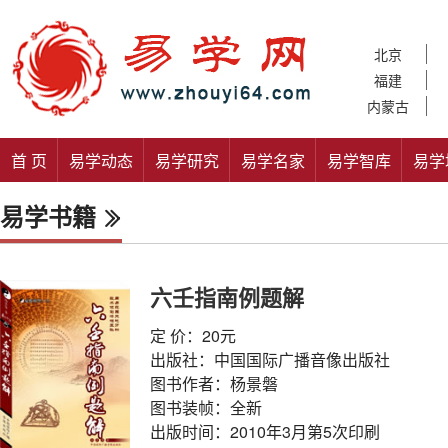
北京
福建
内蒙古
首 页
易学动态
易学研究
易学名家
易学智库
易学
易学书籍
六壬指南例题解
定 价：20元
出版社：中国国际广播音像出版社
图书作者：杨景磐
图书装帧：全新
出版时间：2010年3月第5次印刷