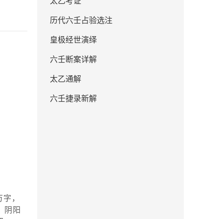
太乙考证
历代六壬占验选注
皇极经世演绎
六壬断案详解
太乙通解
六壬捷录新解
万字，
、阴阳