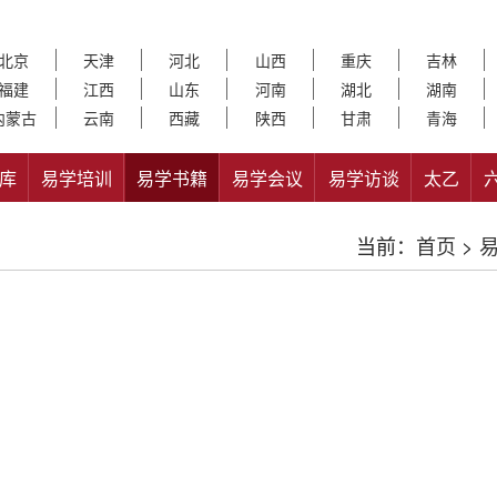
北京
天津
河北
山西
重庆
吉林
福建
江西
山东
河南
湖北
湖南
内蒙古
云南
西藏
陕西
甘肃
青海
库
易学培训
易学书籍
易学会议
易学访谈
太乙
当前：
首页
>