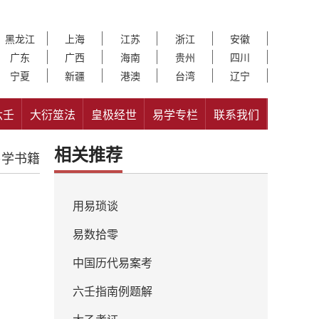
黑龙江
上海
江苏
浙江
安徽
广东
广西
海南
贵州
四川
宁夏
新疆
港澳
台湾
辽宁
六壬
大衍筮法
皇极经世
易学专栏
联系我们
相关推荐
易学书籍
用易琐谈
易数拾零
中国历代易案考
六壬指南例题解