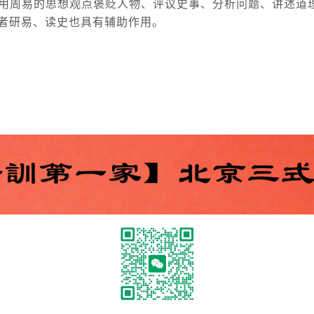
即用周易的思想观点褒贬人物、评议史事、分析问题、讲述道
者研易、读史也具有辅助作用。