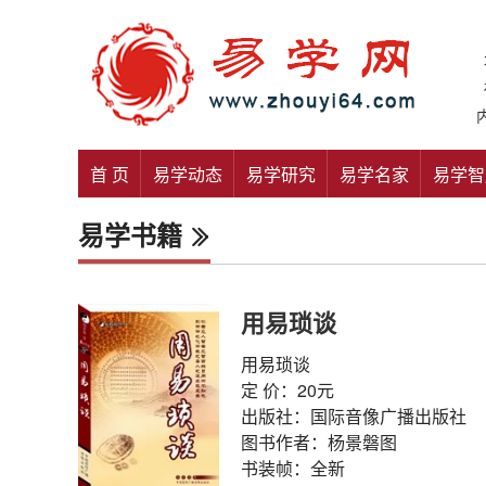
首 页
易学动态
易学研究
易学名家
易学智
易学书籍
用易琐谈
用易琐谈
定 价：20元
出版社：国际音像广播出版社
图书作者：杨景磐图
书装帧：全新