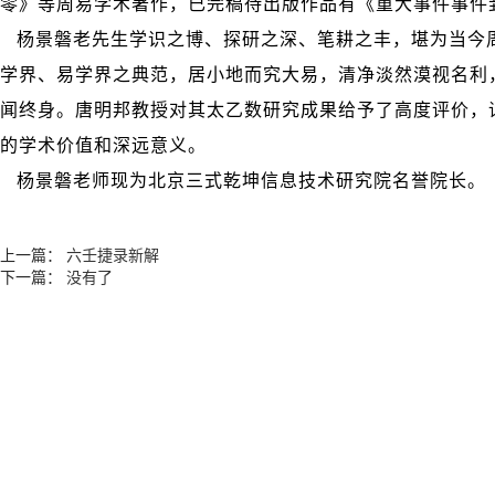
零》等周易学术著作，已完稿待出版作品有《重大事件事件
杨景磐老先生学识之博、探研之深、笔耕之丰，堪为当今
学界、易学界之典范，居小地而究大易，清净淡然漠视名利
闻终身。唐明邦教授对其太乙数研究成果给予了高度评价，
的学术价值和深远意义。
杨景磐老师现为北京三式乾坤信息技术研究院名誉院长。
上一篇：
六壬捷录新解
下一篇：
没有了