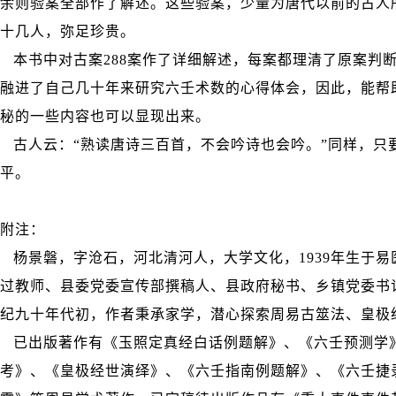
余则验案全部作了解述。这些验案，少量为唐代以前的古人
十几人，弥足珍贵。
本书中对古案288案作了详细解述，每案都理清了原案判
融进了自己几十年来研究六壬术数的心得体会，因此，能帮
秘的一些内容也可以显现出来。
古人云：“熟读唐诗三百首，不会吟诗也会吟。”同样，只
平。
附注：
杨景磐，字沧石，河北清河人，大学文化，1939年生于
过教师、县委党委宣传部撰稿人、县政府秘书、乡镇党委书
纪九十年代初，作者秉承家学，潜心探索周易古筮法、皇极
已出版著作有《玉照定真经白话例题解》、《六壬预测学
考》、《皇极经世演绎》、《六壬指南例题解》、《六壬捷