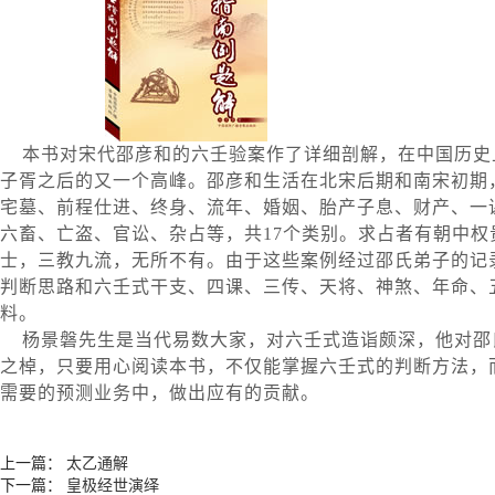
本书对宋代邵彦和的六壬验案作了详细剖解，在中国历史
子胥之后的又一个高峰。邵彦和生活在北宋后期和南宋初期，
宅墓、前程仕进、终身、流年、婚姻、胎产子息、财产、一
六畜、亡盗、官讼、杂占等，共17个类别。求占者有朝中
士，三教九流，无所不有。由于这些案例经过邵氏弟子的记
判断思路和六壬式干支、四课、三传、天将、神煞、年命、
料。
杨景磐先生是当代易数大家，对六壬式造诣颇深，他对邵
之棹，只要用心阅读本书，不仅能掌握六壬式的判断方法，
需要的预测业务中，做出应有的贡献。
上一篇：
太乙通解
下一篇：
皇极经世演绎