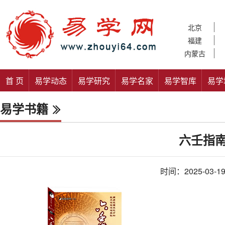
北京
福建
内蒙古
首 页
易学动态
易学研究
易学名家
易学智库
易学
易学书籍
六壬指
时间：2025-03-1