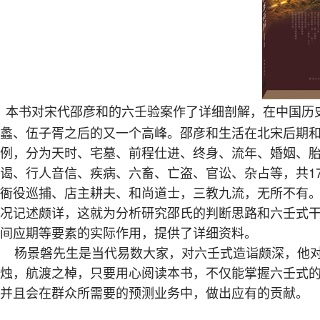
本书对宋代邵彦和的六壬验案作了详细剖解，在中国历
蠡、伍子胥之后的又一个高峰。邵彦和生活在北宋后期和
例，分为天时、宅墓、前程仕进、终身、流年、婚姻、
谒、行人音信、疾病、六畜、亡盗、官讼、杂占等，共1
衙役巡捕、店主耕夫、和尚道士，三教九流，无所不有
况记述颇详，这就为分析研究邵氏的判断思路和六壬式
间应期等要素的实际作用，提供了详细资料。
杨景磐先生是当代易数大家，对六壬式造诣颇深，他对
烛，航渡之棹，只要用心阅读本书，不仅能掌握六壬式
并且会在群众所需要的预测业务中，做出应有的贡献。