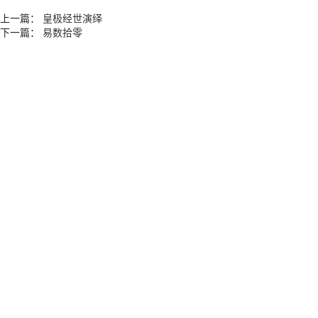
上一篇：
皇极经世演绎
下一篇：
易数拾零