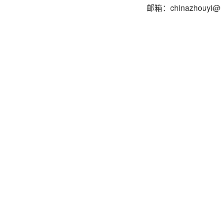
邮箱：chinazhouyi