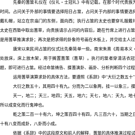
先秦的蓍筮礼仪在《仪礼・士冠礼》中有记载。在那个时代贵族
时间。占问关于外部的事情要选择阳日占筮，占问关于内部的事情要选
戴礼帽，站立在宗庙门的东侧，面向西；执行占筮的太史也要穿礼服戴
太史在西塾中取出蓍草，向贵族请示占问的内容后，跪在竹席上进行占筮
是用蓍草推演求卦；再次是把求得的卦象符号画在木板上，并交给主人过
唐宋以来民间占筮的仪式比先秦简单一些。南宋朱熹《周易本义
处放床，床上放木架，用于搁置蓍策（蓍草）。执行的筮者穿清洁衣冠
题，即可进行占筮。经过命筮祷告、揲蓍演卦、画卦、分析判断四个过程
运用蓍草演算求卦的具体方法，要遵照《系辞》中“大衍之数五十
大衍之数五
十
，其用四十有九。分而为二以象两，挂一以象三，
天一，地二；天三，地四；天五，地六；天七，地八：天九，地
所以成变化而行鬼神也。
乾之策二百一十有六，坤之策百四十有四，凡三百六十，当期之
十有八变而成卦，八卦而小成。
依据《系辞》中的这段原文和前人的解释．蓍筮的具体推演过程