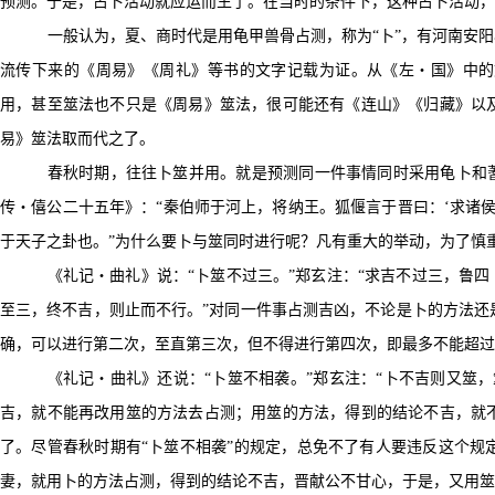
预测。于是，占卜活动就应运而生了。在当时的条件下，这种占卜活动，
一般认为，夏、商时代是用龟甲兽骨占测，称为“卜”，有河南安阳
流传下来的《周易》
《
周礼》等书的文字记载为证。从《左・国》中的
用，甚至筮法也不只是《周易》筮法，很可能还有《连山》《归藏》以
易》筮法取而代之了。
春秋时期，往往卜筮并用。就是预测同一件事情同时采用龟卜和
传・僖公二十五年》：
“
秦伯师于河上，将纳王。狐偃言于晋
曰
：
‘
求诸侯
于天子之卦也。”为什么要卜与筮同时进行呢？凡有重大的举动，为了慎
《礼记・曲礼》说：
“
卜筮不过三。”郑玄注：
“
求吉不过三，鲁四
至三，终不吉，则止而不行。”对同一件事占测吉凶，不论是卜的方法还
确，可以进行第二次，至直第三次，但不得进行第四次，即最多不能超过
《礼记・曲礼》还说：
“
卜筮不相袭。”郑玄注：
“
卜不吉则又筮，
吉，就不能再改用筮的方法去占测；用筮的方法，得到的结论不吉，就
了。尽管春秋时期有“卜筮不相袭”的规定，总免不了有人要违反这个规
妻，就用卜的方法占测，得到的结论不吉，晋献公不甘心，于是，又用筮