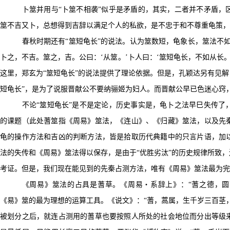
卜筮并用与“卜筮不相袭”似乎是矛盾的，其实，二者并不矛盾，
筮不吉又卜，总想得到吉辞以满足个人的私欲，是不忠于和不尊重龟策，
春秋时期还有“筮短龟长”的说法。认为筮数短，龟象长，筮法不
卜之，不吉。筮之，吉。公
曰
：‘从筮。’卜人
曰
：
‘
筮短龟长，不如从长。
这里，郑玄为“筮短龟长”的说法提供了理论依据。但是，孔颖达另有见
短龟长”，是为了说服晋献公不要纳骊姬为妇人。而晋献公早已色迷心窍
不论“筮短龟长”是不是定论，历史事实是，龟卜之法早巳失传了
的课题（此处蓍筮指《周易》筮法，
《
连山》、《归藏》筮法，以及先
龟的操作方法和吉凶的判断方法，皆是拾取历代典籍中的只言片语，加
法的失传和《周易》筮法得以保存，是由于“优胜劣汰”的历史规律所致
考证。但是，我们现在能见到的先秦占测方法，唯有《周易》筮法最为完
《周易》筮法的占具是蓍草。《周易・系辞上》：
“
蓍之德，圆
《易》筮的最为理想的运算工具。
《
说文》：
“
蓍，蒿属，生千岁三百茎
被划分之后，就连占测用的蓍草也要按照人所处的社会地位而分出等级