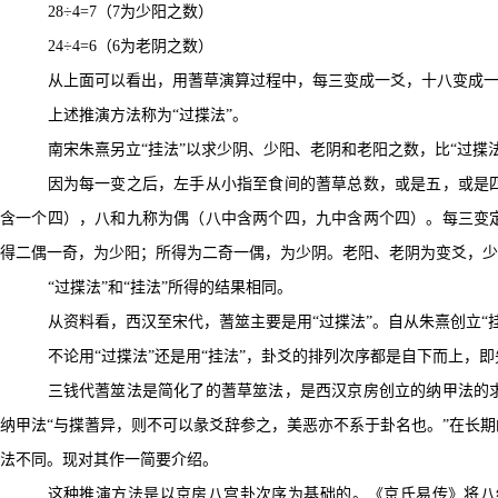
28÷4=7（7为少阳之数）
24÷4=6（6为老阴之数）
从上面可以看出，用蓍草演算过程中，每三变成一爻，十八变成
上述推演方法称为“过揲法”。
南宋朱熹另立“挂法”以求少阴、少阳、老阴和老阳之数，比“过揲
因为每一变之后，左手从小指至食间的蓍草总数，或是五，或是
含一个四），八和九称为偶（八中含两个四，九中含两个四）。每三变
得二偶一奇，为少阳；所得为二奇一偶，为少阴。老阳、老阴为变爻，少
“过揲法”和“挂法”所得的结果相同。
从资料看，西汉至宋代，蓍筮主要是用“过揲法”。自从朱熹创立“挂
不论用“过揲法”还是用“挂法”，卦爻的排列次序都是自下而上，
三钱代蓍筮法是简化了的蓍草筮法，是西汉京房创立的纳甲法的
纳甲法“与揲蓍异，则不可以彖爻辞参之，美恶亦不系于卦名也。”在长
法不同。现对其作一简要介绍。
这种推演方法是以京房八宫卦次序为基础的。
《
京氏易传》将八