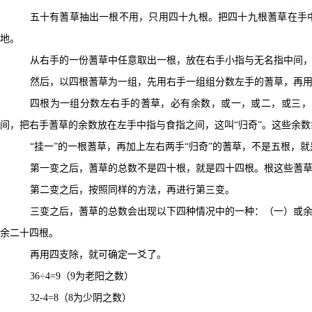
五十有蓍草抽出一根不用，只用四十九根。把四十九根蓍草在手中
地。
从右手的一份蓍草中任意取出一根，放在右手小指与无名指中间，
然后，以四根蓍草为一组，先用右手一组组分数左手的蓍草，再用
四根为一组分数左右手的蓍草，必有余数，或一，或二，或三，
间，把右手蓍草的余数放在左手中指与食指之间，这叫“归奇”。这些余
“挂一”的一根蓍草，再加上左右两手“归奇”的蓍草，不是五根，
第一变之后，蓍草的总数不是四十根，就是四十四根。根这些蓍草
第二变之后，按照同样的方法，再进行第三变。
三变之后，蓍草的总数会出现以下四种情况中的一种：（一）或
余二十四根。
再用四支除，就可确定一爻了。
36÷4=9（9为老阳之数）
32-4=8（8为少阴之数）