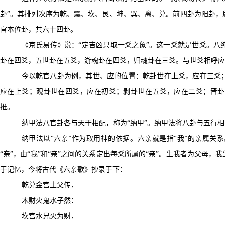
卦”。其排列次序为乾、震、坎、艮、坤、巽、离、兑。前四卦为阳卦，
官本位卦，共六十四卦。
《京氏易传》说：
“
定吉凶只取一爻之象”。这一爻就是世爻。八
卦在四爻，五世卦在五爻，游魂卦在四爻，归魂卦在三爻。与世爻相呼应
今以乾官八卦为例，其世、应的位置：乾卦世在上爻，应在三爻
应在上爻；观卦世在四爻，应在初爻；剥卦世在五爻，应在二爻；晋卦
推。
纳甲法八官卦各与天干相配，称为“纳甲”
。
纳甲法将八卦与五行相
纳甲法以“六亲”作为取用神的依据。六亲就是指“我”的亲属关
“亲”，由“我”和“亲”之间的关系定出每爻所属的“亲”。生我者为父母
于记忆，今将古代《六亲歌》抄录于下：
乾兑金宫土父传．
木财火鬼水子然：
坎宫水兄火为财．