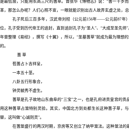
是最低层，只能用长高三尺的蓍草。晋张华《博物志》说：
“
蓍一千岁而
革，那怎么办呢？人们心照不宣，一眼就能识别出古人故弄玄虚之处，总
孔子死后三百多年，汉武帝刘彻（公元前156年――公元前87年
位，孔子受到历代帝王的追封，直到追封孔子为“圣人”、
“
大成至圣先师
年曾整理《易经》，撰写《十翼》，所以，
“
圣墓蓍草”就成为最为理想
的。
蓍
草
苞蓍占卜吉祥呈，
一本五十茎。
八卦五行形象合，
钟灵毓秀不虚生。
蓍草是孔子故地山东曲阜的“三宝”之一，也是孔府进贡皇宫的贡
用这种蓍草占筮特别灵验。其实，中国北方到处都生长这种蓍子草，与
替，这叫做“心诚则灵”。
在蓍筮盛行的两汉时期，京房等又创立了纳甲筮法。这种筮法的