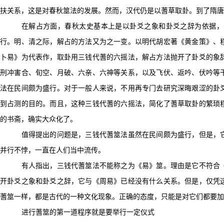
扶关系，这是对春秋筮法的发展。然而，汉代仍是以蓍草取卦。到了隋唐
在解占方面，春秋太史基本上是以卦爻之象和卦爻之辞为依据，
行。明、清之际，解占的方法又为之一变。以明代胡宏著《黄金策》、
卜易》为代表作，取卦用三钱代蓍的六摇法，解占方法抛开了卦爻的象
刑冲害合、旬空、月破、六亲、六神等关系，以及飞伏、返吟、伏吟等
法在民间颇为盛行。对于一般人来说，不用再专门去研究深晦艰涩的卦
到占测的目的。而且，这种三钱代蓍的六摇法，简化了蓍草取卦的繁琐
的书斋，确实大众化了。
值得提出的问题是，三钱代蓍筮法虽然在民间颇为盛行，但是，
并行不悖，一直在人们当中流传。
有人指出，三钱代蓍筮法不能称之为《易》筮。理由是它不符合
开卦爻之象和卦爻之辞，它与《周易》已经没有什么关系。但是，仅凭
蓍筮一样，都是古代的一种文化现象。正确的态度，只能是对它们都要加
进行蓍筮的第一道程序就是要举行一定仪式