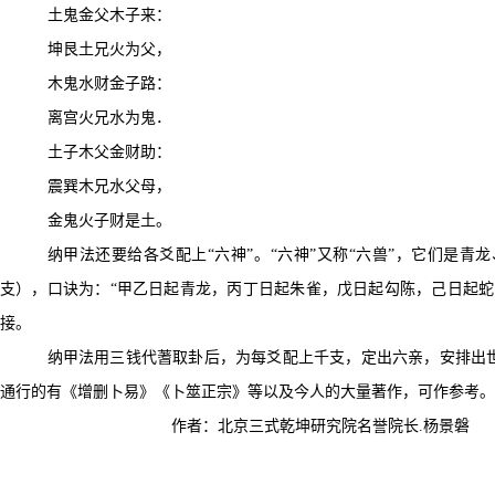
土鬼金父木子来：
坤艮土兄火为父，
木鬼水财金子路：
离宫火兄水为鬼．
土子木父金财助：
震巽木兄水父母，
金鬼火子财是土。
纳甲法还要给各爻配上“六神”。
“
六神”又称“六兽”，它们是青
支），口诀为：
“
甲乙日起青龙，丙丁日起朱雀，戊日起勾陈，己日起蛇
接。
纳甲法用三钱代蓍取卦后，为每爻配上千支，定出六亲，安排出
通行的有《增删卜易》
《
卜筮正宗》等以及今人的大量著作，可作参考。
作者：北京三式乾坤研究院名誉院长.杨景磐