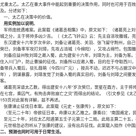
尤重太乙。太乙在重大事件中能起到重要的决策作用，同时也可用于百姓
及。分述如下：
一、太乙在决策中的价值。
用实例加以说明
。
军师庞统遇难案。此案载《诸葛丞相集》中，原文如下：（诸葛亮上刘
城之分，主于将帅多凶少吉。（《太乙飞钤云》云：先主自涪攻雒城，亮
东汉建安十六年岁次辛卯，刘备让诸葛亮、关羽、张飞留守荆州，自己
癸巳，刘备率军攻打刘璋，先攻占涪城（今绵阳），又攻占绵竹。包围雒
刘备应益州牧刘璋之邀入蜀，此为建安十六年，刘璋为主，刘备为客。
住入川门户，防止曹操的征伐。刘备所以应邀入蜀，目的在于夺取西川，
备带兵入蜀后，驻扎葭萌（今四川广元），按兵不动，迟迟不与占据汉中
年），阴谋暴露，刘璋发觉了刘备入蜀的真实目的，刘备与刘璋之间要发
客。
诸葛亮深谙太乙数，得出建安十八年“岁次癸巳，罡星在酉方，主于将帅
在七宫，乘囚气，有拘击奔败崩亡之灾”而得出的结论。（引文参见《太
153页对此案有详解，兹不再述。
张康谏止征伐日本案。此案载《元史・张康传》。原文如下：
（至元二十年）帝欲征日本，命康以太乙推之。康奏曰：“南国甫定，民
至元二十年，对应太乙阳遁第五壬子元第三十二局。此局主算二十五，杜
元世祖忽必烈听从了张康的建议，没有出兵征伐。此案载入拙作《中国
二、预测也同时可用于日常生活。