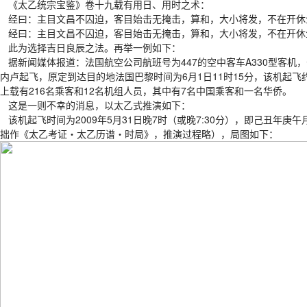
《太乙统宗宝鉴》卷十九载有用日、用时之术：
经曰：主目文昌不囚迫，客目始击无掩击，算和，大小将发，不在开休
经曰：主目文昌不囚迫，客目始击无掩击，算和，大小将发，不在开休
此为选择吉日良辰之法。再举一例如下：
据新闻媒体报道：法国航空公司航班号为447的空中客车A330型客机，于
内卢起飞，原定到达目的地法国巴黎时间为6月1日11时15分，该机起飞
上载有216名乘客和12名机组人员，其中有7名中国乘客和一名华侨。
这是一则不幸的消息，以太乙式推演如下：
该机起飞时间为2009年5月31日晚7时（或晚7:30分），即己丑年
拙作《太乙考证・太乙历谱・时局》，推演过程略），局图如下：