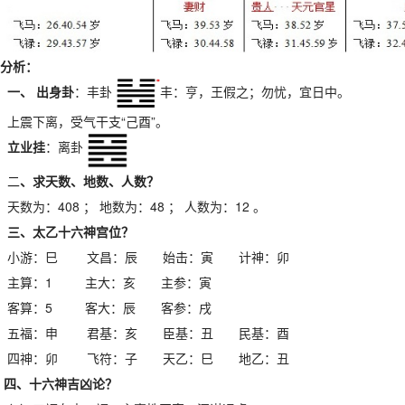
分析：
一、 出身卦
：丰卦
丰：亨，王假之；勿忧，宜日中。
上震下离，受气干支“己酉”。
立业挂
：离卦
二
、求天数、地数、人数？
天数为：408 ； 地数为：48 ； 人数为：12 。
三、太乙十六神宫位？
小游：巳 文昌：辰 始击：寅 计神：卯
主算：1 主大：亥 主参：寅
客算：5 客大：辰 客参：戌
五福：申 君基：亥 臣基：丑 民基：酉
四神：卯 飞符：子 天乙：巳 地乙：丑
四、十六神吉凶论？