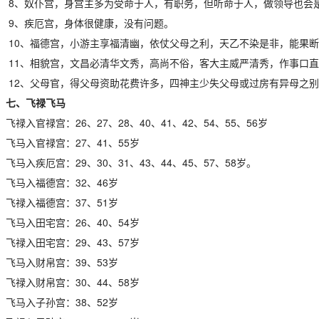
8、奴仆宫，身宫主多为受命于人，有职务，但听命于人，做领导也会
9、疾厄宫，身体很健康，没有问题。
10、福德宫，小游主享福清幽，依仗父母之利，天乙不染是非，能果断
11、相貌宫，文昌必清华文秀，高尚不俗，客大主威严清秀，作事口直
12、父母官，得父母资助花费许多，四神主少失父母或过房有异母之别
七、飞禄飞马
飞禄入官禄宫：26、27、28、40、41、42、54、55、56岁
飞马入官禄宫：27、41、55岁
飞马入疾厄宫：29、30、31、43、44、45、57、58岁。
飞马入福德宫：32、46岁
飞禄入福德宫：37、51岁
飞马入田宅宫：26、40、54岁
飞禄入田宅宫：29、43、57岁
飞马入财帛宫：39、53岁
飞禄入财帛宫：30、44、58岁
飞马入子孙宫：38、52岁