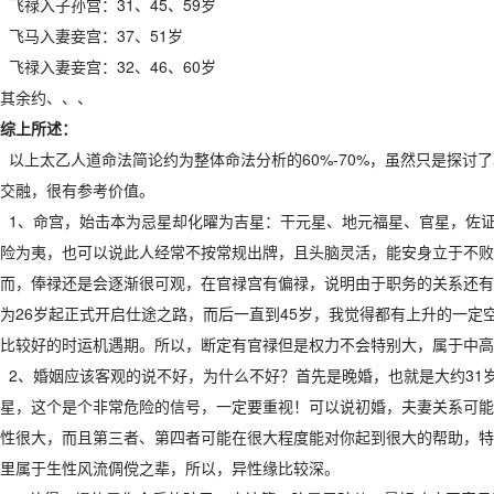
飞禄入子孙宫：31、45、59岁
飞马入妻妾宫：37、51岁
飞禄入妻妾宫：32、46、60岁
其余约、、、
综上所述：
以上太乙人道命法简论约为整体命法分析的60%-70%，虽然只是探讨
交融，很有参考价值。
1、命宫，始击本为忌星却化曜为吉星：干元星、地元福星、官星，佐
险为夷，也可以说此人经常不按常规出牌，且头脑灵活，能安身立于不败
而，俸禄还是会逐渐很可观，在官禄宫有偏禄，说明由于职务的关系还有
为26岁起正式开启仕途之路，而后一直到45岁，我觉得都有上升的一
比较好的时运机遇期。所以，断定有官禄但是权力不会特别大，属于中高
2、婚姻应该客观的说不好，为什么不好？首先是晚婚，也就是大约31
星，这个是个非常危险的信号，一定要重视！可以说初婚，夫妻关系可能
性很大，而且第三者、第四者可能在很大程度能对你起到很大的帮助，特
里属于生性风流倜傥之辈，所以，异性缘比较深。